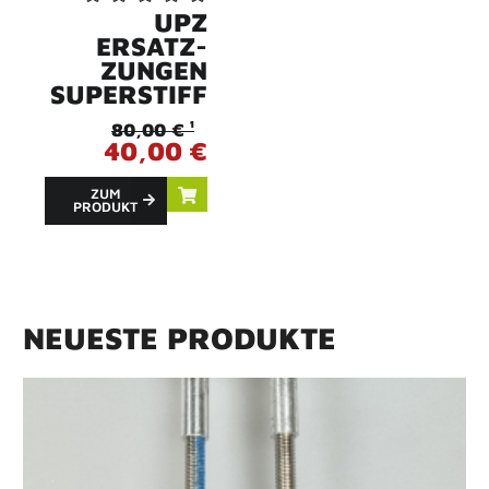
UPZ
ERSATZ-
ZUNGEN
SUPERSTIFF
80,00 € ¹
40,00 €
ZUM
PRODUKT
N
E
U
E
S
T
E
P
R
O
D
U
K
T
E