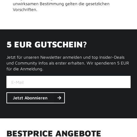
unwirksamen Bestimmung gelten die gesetzlichen
Vorschriften.
5 EUR GUTSCHEIN?
Jetzt für unseren Newsletter anmelden und top Insider-Deals
und Community Infos als erster erhalten. Wir spendieren 5 EUR
für die Anmeldung.
Jetzt Abonnieren
B
E
S
T
P
R
I
C
E
A
N
G
E
B
O
T
E