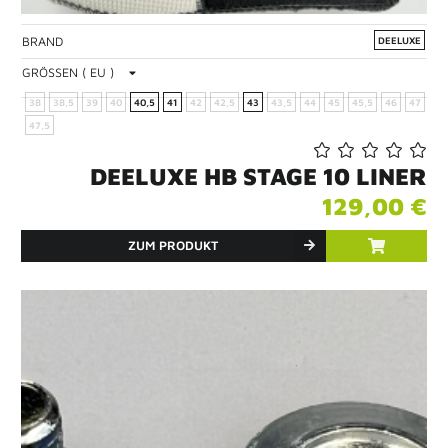
BRAND
DEELUXE
GRÖSSEN ( EU )
38
38,5
39
40
40,5
41
42
42,5
43
43,5
44
45
45,5
46
47
47,5
DEELUXE HB STAGE 10 LINER
129,00 €
ZUM PRODUKT