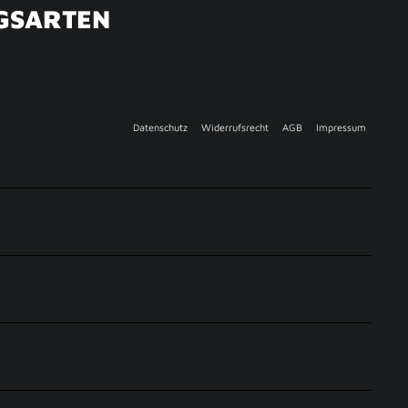
GSARTEN
Datenschutz
Widerrufsrecht
AGB
Impressum
ARADISE.COM, Powered by
DESIGN.intersaxonia
.
ershops:
goldengreen.ch
goldengreen.shop