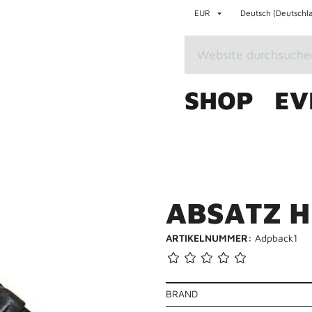
EUR
Deutsch (Deutschl
SHOP
EV
A
B
S
A
T
Z
H
ARTIKELNUMMER:
Adpback1
BRAND