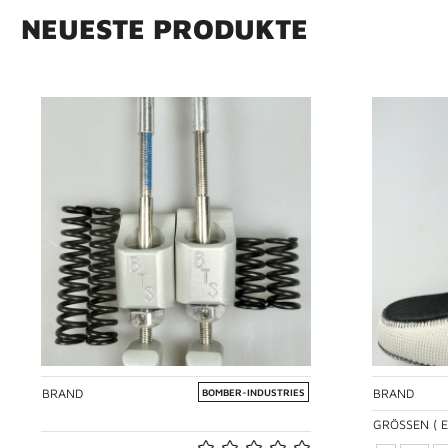
N
E
U
E
S
T
E
P
R
O
D
U
K
T
E
BRAND
BRAND
BOMBER-INDUSTRIES
GRÖSSEN ( E