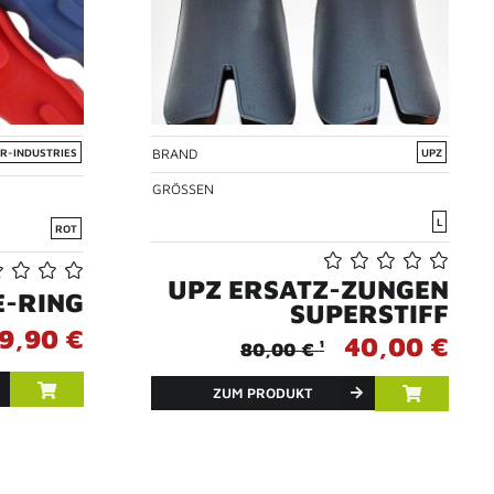
BRAND
R-INDUSTRIES
UPZ
GRÖSSEN
L
ROT
UPZ ERSATZ-ZUNGEN
E-RING
SUPERSTIFF
9,90 €
40,00 €
80,00 € ¹
ZUM PRODUKT