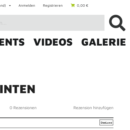
and)
Anmelden
Registrieren
0,00 €
ENTS
VIDEOS
GALERIE
0,00 €
I
N
T
E
N
0 Rezensionen
Rezension hinzufügen
DeeLuxe