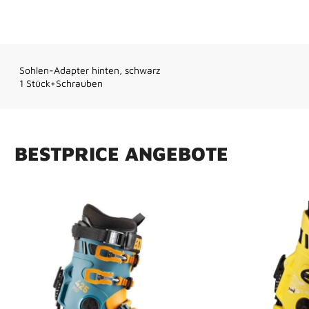
Sohlen-Adapter hinten, schwarz
1 Stück+Schrauben
B
E
S
T
P
R
I
C
E
A
N
G
E
B
O
T
E