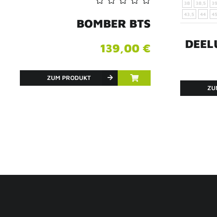
38
38,5
3
43,5
44
4
BOMBER BTS
DEEL
139,00 €
ZUM PRODUKT
ZU