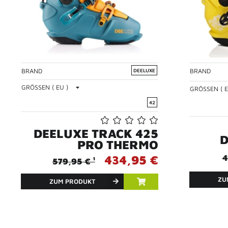
BRAND
BRAND
DEELUXE
GRÖSSEN ( EU )
GRÖSSEN ( E
42
DEELUXE TRACK 425
D
PRO THERMO
434,95 €
4
579,95 € ¹
ZU
ZUM PRODUKT