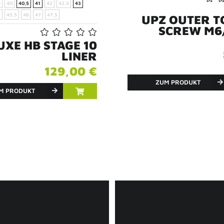
9
40
40,5
41
42
42,5
43
5
45,5
46
47
47,5
UPZ OUTER 
SCREW M6
UXE HB STAGE 10
LINER
129,00 €
ZUM PRODUKT
M PRODUKT