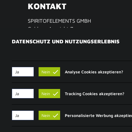
KONTAKT
SPIRITOFELEMENTS GMBH
Goldene Aussicht 7
09306 Königshain-Wiederau
DATENSCHUTZ UND NUTZUNGSERLEBNIS
GERMANY
Fon: +49 37383 68633
Fax: +49 37383 68762
EMail:
support@carversparadise.com
Ja
Nein
Analyse Cookies akzeptieren?
SERVICE
Ja
Nein
Tracking Cookies akzeptieren?
Versandkosten
Datenschutz
Widerrufsrecht
Ja
Nein
Personalisierte Werbung akzeptie
AGB
Impressum