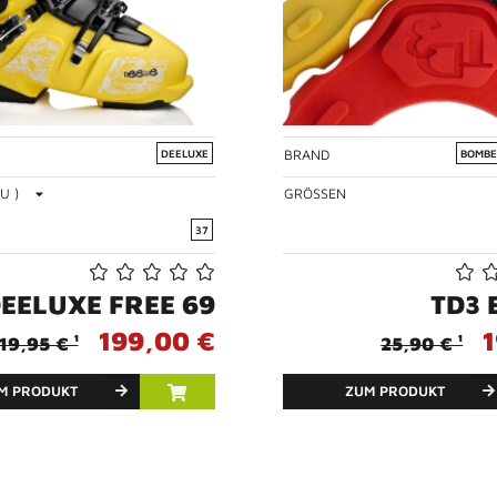
BRAND
DEELUXE
BOMBE
U )
GRÖSSEN
37
EELUXE FREE 69
TD3 
199,00 €
1
19,95 € ¹
25,90 € ¹
M PRODUKT
ZUM PRODUKT