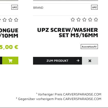
BRAND
UPZ
UPZ
UPZ SCREW/WASHER
TONGUE
SET M5/16MM
/10MM
5,00 €
Ausverkauft!
ZUM PRODUKT
¹ Vorheriger Preis CARVERSPARADISE.COM
² Gegenüber vorherigem Preis CARVERSPARADISE.COM