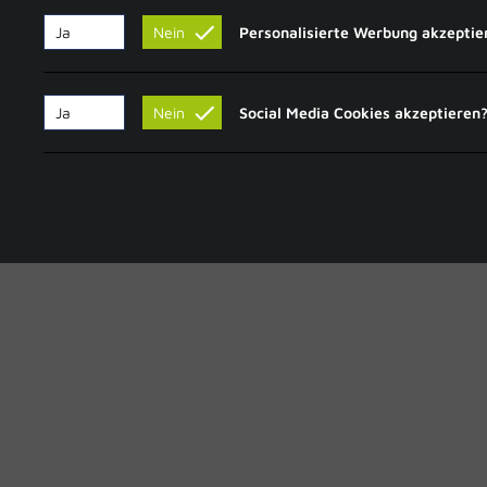
Datenschutz
Widerrufsrecht
Ja
Nein
Personalisierte Werbung akzeptie
AGB
Impressum
Ja
Nein
Social Media Cookies akzeptieren
Design&Datenbank