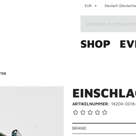
EUR
Deutsch (Deutschl
SHOP
EV
TTER
E
I
N
S
C
H
L
A
ARTIKELNUMMER:
14204-0016
BRAND