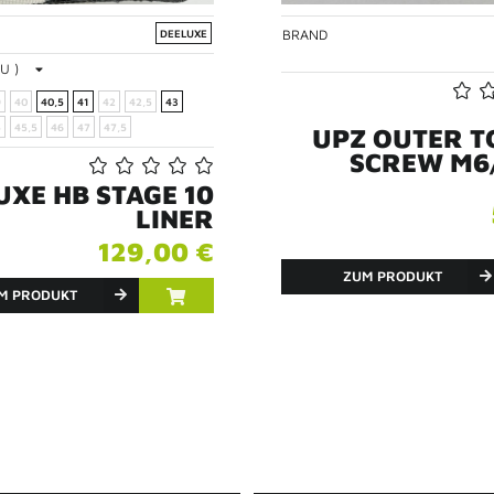
BRAND
DEELUXE
U )
9
40
40,5
41
42
42,5
43
5
45,5
46
47
47,5
UPZ OUTER 
SCREW M6
UXE HB STAGE 10
LINER
129,00 €
ZUM PRODUKT
M PRODUKT