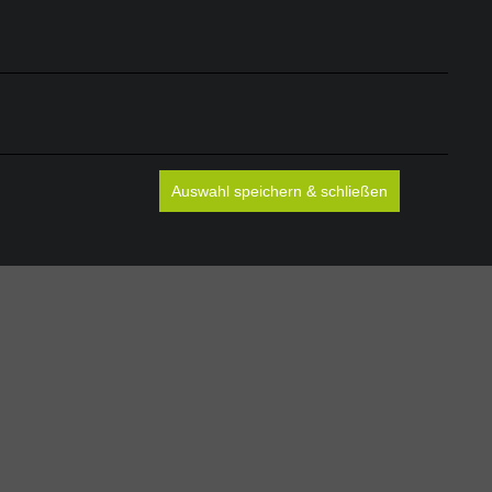
ARADISE.COM, Powered by
DESIGN.intersaxonia
.
ershops:
goldengreen.ch
goldengreen.shop
Auswahl speichern & schließen