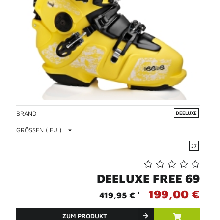
BRAND
DEELUXE
GRÖSSEN ( EU )
37
DEELUXE FREE 69
199,00 €
419,95 € ¹
ZUM PRODUKT