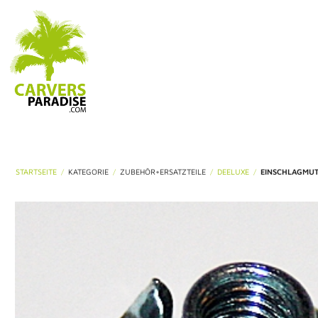
STARTSEITE
KATEGORIE
ZUBEHÖR+ERSATZTEILE
DEELUXE
EINSCHLAGMU
/
/
/
/