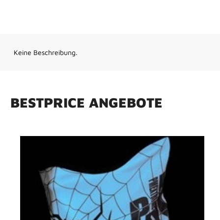
Keine Beschreibung.
B
E
S
T
P
R
I
C
E
A
N
G
E
B
O
T
E