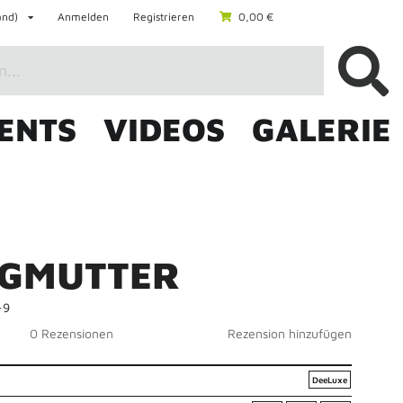
and)
Anmelden
Registrieren
0,00 €
ENTS
VIDEOS
GALERIE
0,00 €
G
M
U
T
T
E
R
-9
0 Rezensionen
Rezension hinzufügen
DeeLuxe