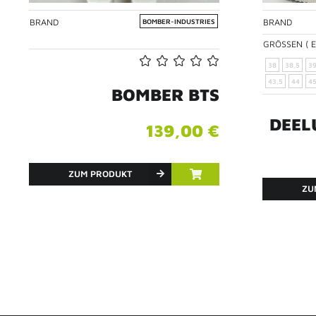
BRAND
BRAND
BOMBER-INDUSTRIES
GRÖSSEN ( E
38
38,5
3
43,5
44
4
BOMBER BTS
DEEL
139,00 €
ZUM PRODUKT
ZU