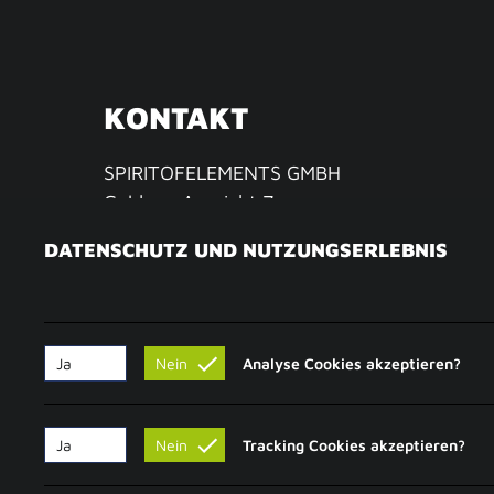
KONTAKT
SPIRITOFELEMENTS GMBH
Goldene Aussicht 7
09306 Königshain-Wiederau
DATENSCHUTZ UND NUTZUNGSERLEBNIS
GERMANY
Fon: +49 37383 68633
Fax: +49 37383 68762
EMail:
support@carversparadise.com
Ja
Nein
Analyse Cookies akzeptieren?
SERVICE
Ja
Nein
Tracking Cookies akzeptieren?
Versandkosten